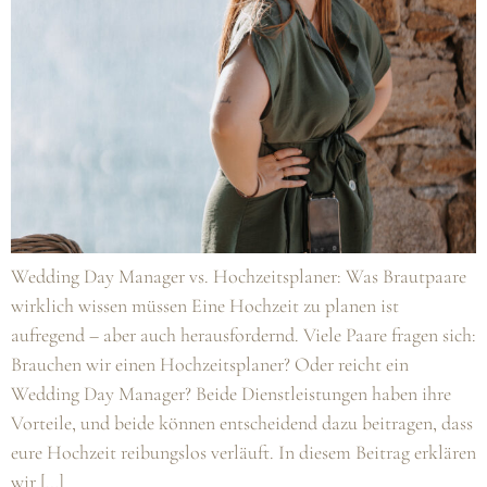
Wedding Day Manager vs. Hochzeitsplaner: Was Brautpaare
wirklich wissen müssen Eine Hochzeit zu planen ist
aufregend – aber auch herausfordernd. Viele Paare fragen sich:
Brauchen wir einen Hochzeitsplaner? Oder reicht ein
Wedding Day Manager? Beide Dienstleistungen haben ihre
Vorteile, und beide können entscheidend dazu beitragen, dass
eure Hochzeit reibungslos verläuft. In diesem Beitrag erklären
wir […]