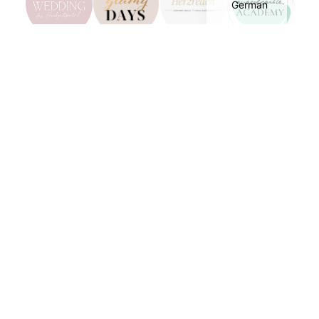
German
Quick Links
Startseite
Leistungen
Hochzeitsauto
Impressionen und Bilder
Blog
Wunschtermin anfragen
Impressum
Datenschutz
Kontakt und Rechtliches
Telefon: +43 664 82 09 705
E-Mail: info@enduring-weddings.at