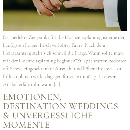
Der perfekte Zeitpunkt für die Hochzeitsplanung ist eine der
häufigsten Fragen frisch verlobter Paare. Nach dem
Heiratsantrag stellt sich schnell die Frage: Wann sollte man
mit der Hochzeitsplanung beginnen?Zu spät starten bedeutet
oft Stress, eingeschränkte Auswahl und höhere Kosten – zu
früh zu planen wirkt dagegen für viele unnötig. In diesem
Artikel erfahrt ihr, wann […]
EMOTIONEN,
DESTINATION WEDDINGS
& UNVERGESSLICHE
MOMENTE